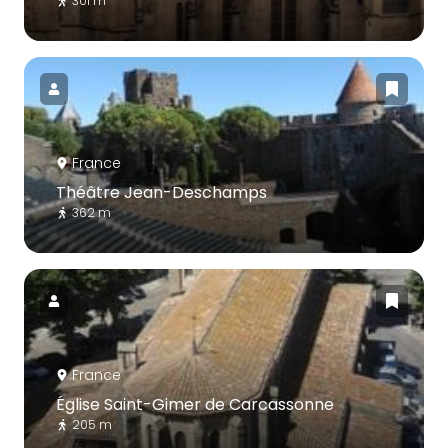
301 m
France
Théâtre Jean-Deschamps
362 m
France
Église Saint-Gimer de Carcassonne
205 m