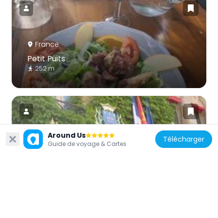
France
Petit Puits
252 m
Around Us
Télécharger
Guide de voyage & Cartes
France
Hôtel de la Cité
265 m