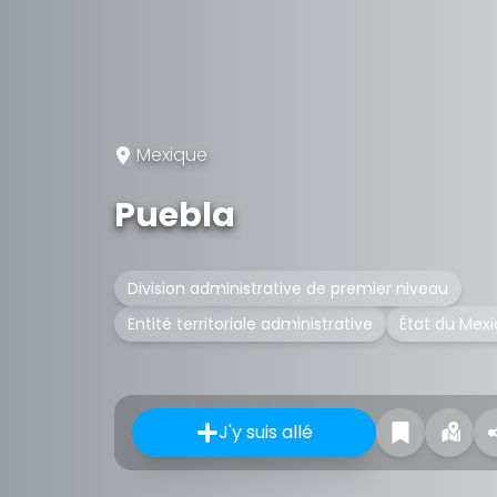
Mexique
Puebla
Division administrative de premier niveau
Entité territoriale administrative
État du Mex
J'y suis allé