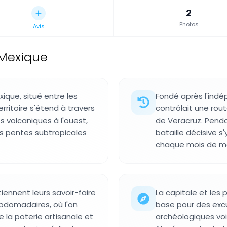
2
Photos
Avis
 Mexique
ique, situé entre les
Fondé après l'indé
rritoire s'étend à travers
contrôlait une rout
 volcaniques à l'ouest,
de Veracruz. Pendan
s pentes subtropicales
bataille décisive 
chaque mois de ma
nnent leurs savoir-faire
La capitale et les 
ebdomadaires, où l'on
base pour des excu
de la poterie artisanale et
archéologiques vois