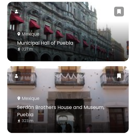
Mexique
Municipal Hall of Puebla
327 m
Mexique
Serdán Brothers House and Museum,
Puebla
323 m