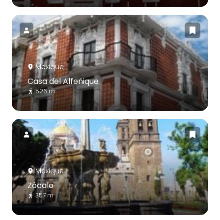
Mexique
Casa del Alfeñique
526 m
Mexique
Zócalo
357 m