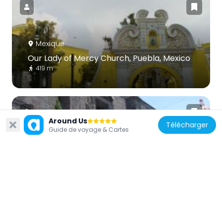
Mexique
Our Lady of Mercy Church, Puebla, Mexico
419 m
Around Us
Télécharger
Guide de voyage & Cartes
Mexique
Santísima Trinidad Church, Puebla
252 m