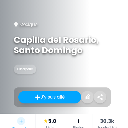
Mexique
Capilla del Rosario,
Santo Domingo
Chapelle
J'y suis allé
5.0
1
30,3k
1 Avis
Photos
Popularité