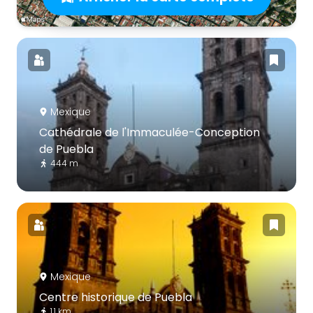
Mexique
Cathédrale de l'Immaculée-Conception
de Puebla
444 m
Mexique
Centre historique de Puebla
1.1 km