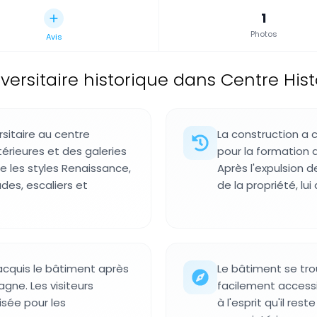
1
Photos
Avis
versitaire historique dans Centre His
rsitaire au centre
La construction a
térieures et des galeries
pour la formation 
e les styles Renaissance,
Après l'expulsion de
es, escaliers et
de la propriété, lu
 acquis le bâtiment après
Le bâtiment se trouv
agne. Les visiteurs
facilement accessi
lisée pour les
à l'esprit qu'il res