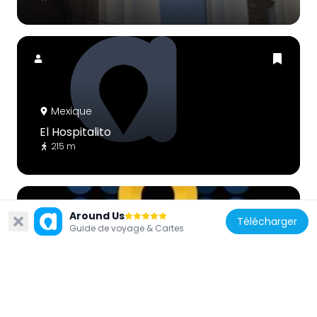
Mexique
El Hospitalito
215 m
Around Us
Télécharger
Guide de voyage & Cartes
Mexique
Teatro de la Ciudad de Puebla
407 m