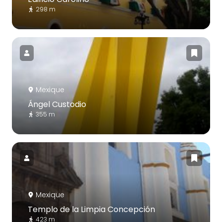
298 m
Mexique
Ángel Custodio
355 m
Mexique
Templo de la Limpia Concepción
423 m