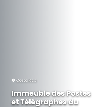
Costa Rica
Immeuble des Postes
et Télégraphes du