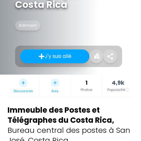
Costa Rica
Bâtiment
J'y suis allé
1
4,9k
Photos
Popularité
Discussion
Avis
Immeuble des Postes et
Télégraphes du Costa Rica
,
Bureau central des postes à San
José, Costa Rica.