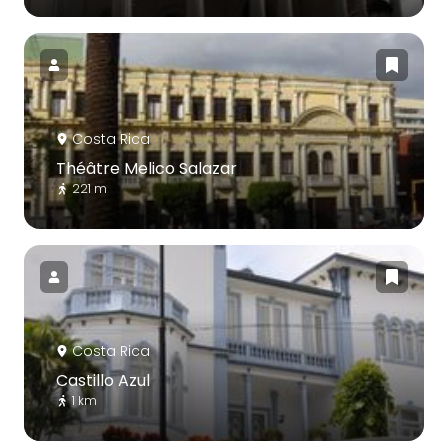
Costa Rica
Théâtre Melico Salazar
221 m
Costa Rica
Castillo Azul
1 km