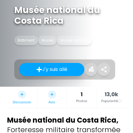
Musée national du
Costa Rica
Bâtiment
Musée
Musée national
J'y suis allé
1
13,0k
Photos
Popularité
Discussion
Avis
Musée national du Costa Rica
,
Forteresse militaire transformée