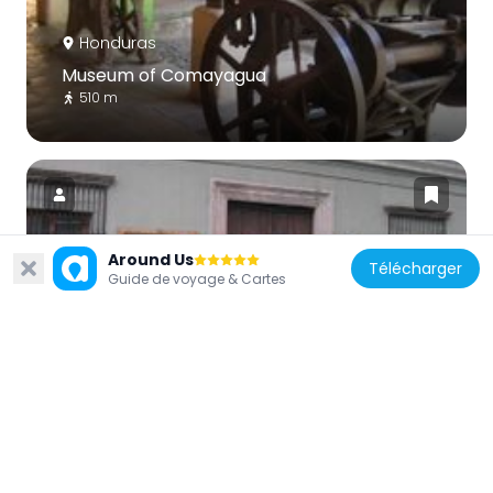
Honduras
Museum of Comayagua
510 m
Around Us
Télécharger
Honduras
Guide de voyage & Cartes
Museo del Hombre Hondureño
61.4 km