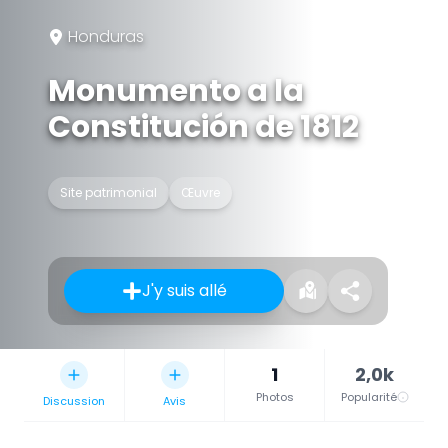
Honduras
Monumento a la
Constitución de 1812
Site patrimonial
Œuvre
J'y suis allé
1
2,0k
Photos
Popularité
Discussion
Avis