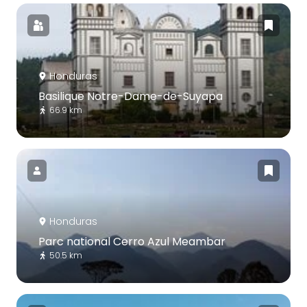
Honduras
Basilique Notre-Dame-de-Suyapa
66.9 km
Honduras
Parc national Cerro Azul Meambar
50.5 km