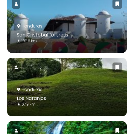
Honduras
San Cristóbal fortress
102.8 km
Honduras
Los Naranjos
67.9 km