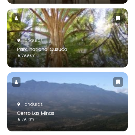
Honduras
Parc national Cusuco
79.9 km
Honduras
Cerro Las Minas
79.1 km