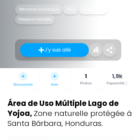
Attraction touristique
Parc
Restaurant
Réserve naturelle
J'y suis allé
1
1,9k
Photos
Popularité
Discussion
Avis
Área de Uso Múltiple Lago de
Yojoa
,
Zone naturelle protégée à
Santa Bárbara, Honduras.