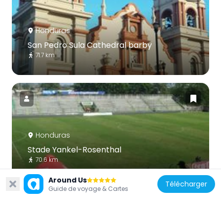
Honduras
San Pedro Sula Cathedral barby
71.7 km
Honduras
Stade Yankel-Rosenthal
70.6 km
Around Us
Télécharger
Guide de voyage & Cartes