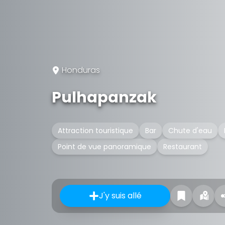
Honduras
Pulhapanzak
Attraction touristique
Bar
Chute d'eau
Point de vue panoramique
Restaurant
J'y suis allé