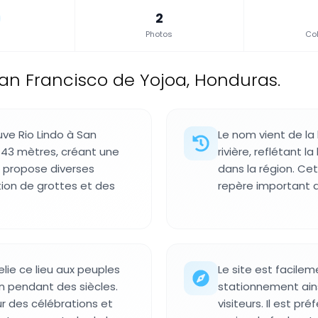
2
Photos
Col
an Francisco de Yojoa, Honduras.
ve Rio Lindo à San
Le nom vient de l
 43 mètres, créant une
rivière, reflétant
e propose diverses
dans la région. Ce
tion de grottes et des
repère important 
lie ce lieu aux peuples
Le site est facilem
n pendant des siècles.
stationnement ains
our des célébrations et
visiteurs. Il est pr