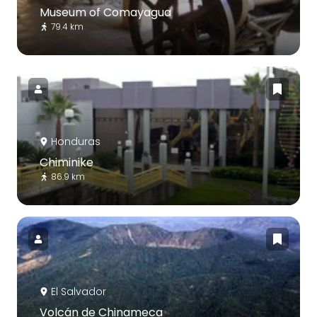
Museum of Comayagua
79.4 km
Honduras
Chiminike
86.9 km
El Salvador
Volcán de Chinameca