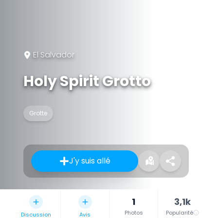
El Salvador
Holy Spirit Grotto
Grotte
J'y suis allé
1
3,1k
Photos
Popularité
Discussion
Avis