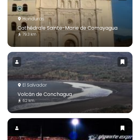
Honduras
Cathédrale Sainte-Marie de Comayagua
79.3 km
El Salvador
Volcán de Conchagua
62 km