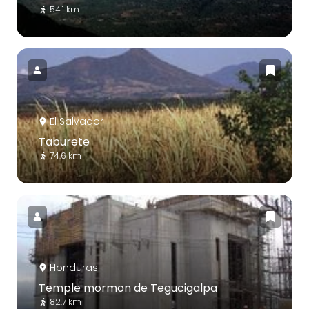
54.1 km
El Salvador
Taburete
74.6 km
Honduras
Temple mormon de Tegucigalpa
82.7 km