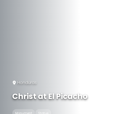
Honduras
Christ at El Picacho
Monument
Statue