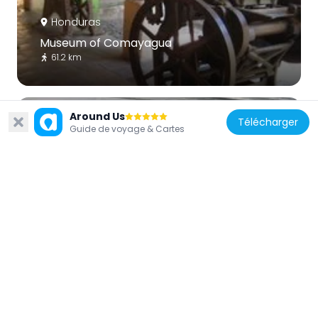
Honduras
Museum of Comayagua
61.2 km
Around Us
Télécharger
Guide de voyage & Cartes
Honduras
Museo del Hombre Hondureño
1.6 km