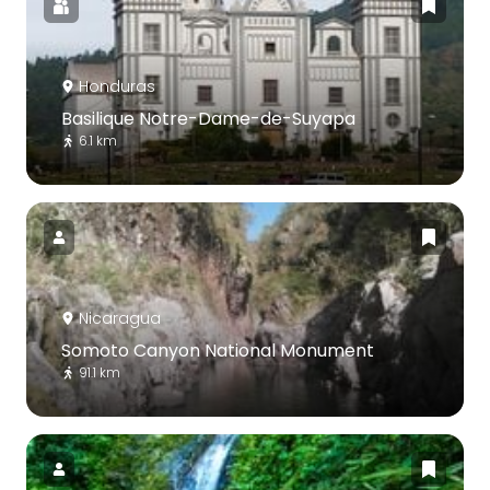
Honduras
Basilique Notre-Dame-de-Suyapa
6.1 km
Nicaragua
Somoto Canyon National Monument
91.1 km