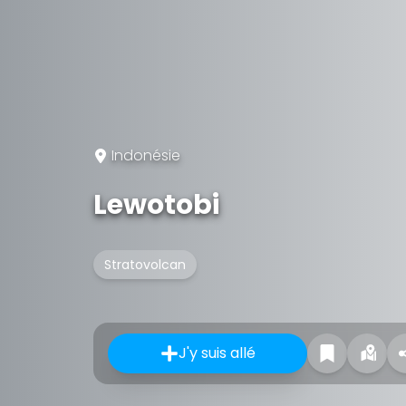
Indonésie
Lewotobi
Stratovolcan
J'y suis allé