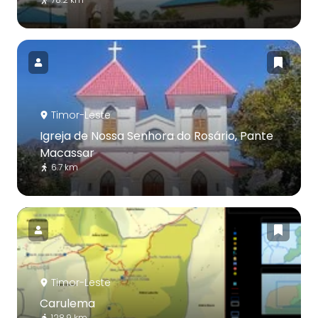
Timor-Leste
Igreja de Nossa Senhora do Rosário, Pante
Macassar
6.7 km
Timor-Leste
Carulema
128.9 km