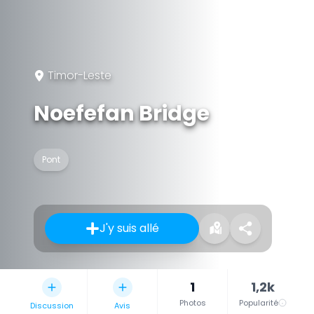
Timor-Leste
Noefefan Bridge
Pont
J'y suis allé
1
1,2k
Photos
Popularité
Discussion
Avis