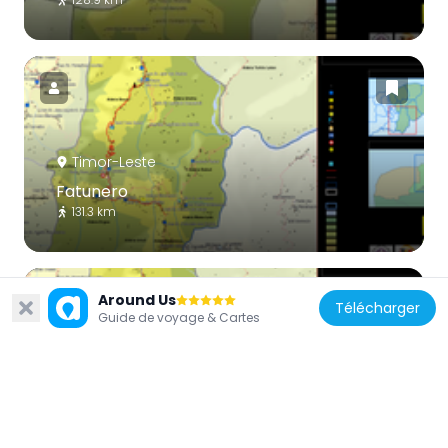
Timor-Leste
Fatunero
131.3 km
Around Us
Télécharger
Guide de voyage & Cartes
Timor-Leste
Ergoa
130.1 km