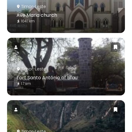
Timor-Leste
Ave Maria church
104.1 km
Timor-Leste
Fort Santo António of Lifau
1.7 km
Timor-Leste