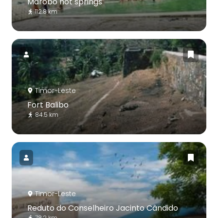
Marobo hot springs
112.8 km
Timor-Leste
Fort Balibo
84.5 km
Timor-Leste
Reduto do Conselheiro Jacinto Cândido
78.2 km