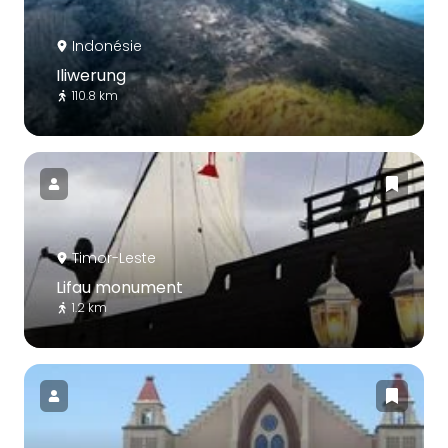
Indonésie
Iliwerung
110.8 km
Timor-Leste
Lifau monument
1.2 km