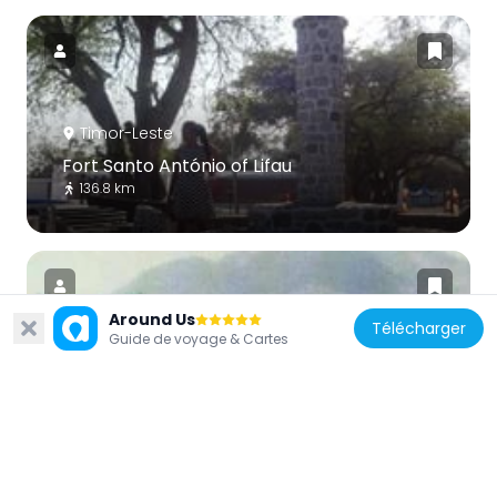
Timor-Leste
Fort Santo António of Lifau
136.8 km
Around Us
Télécharger
Guide de voyage & Cartes
Indonésie
Ilimuda
94.7 km