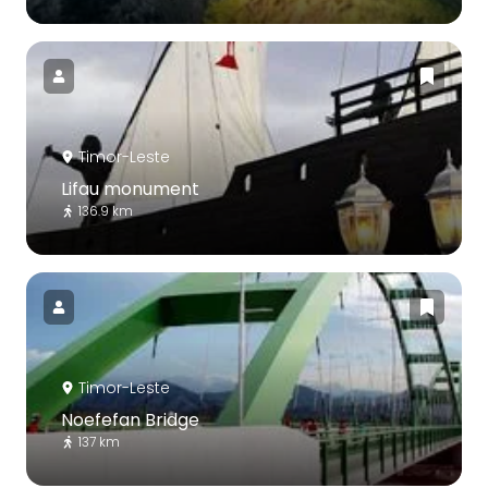
Timor-Leste
Lifau monument
136.9 km
Timor-Leste
Noefefan Bridge
137 km