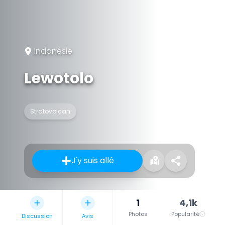
Indonésie
Lewotolo
Stratovolcan
J'y suis allé
1
4,1k
Photos
Popularité
Discussion
Avis