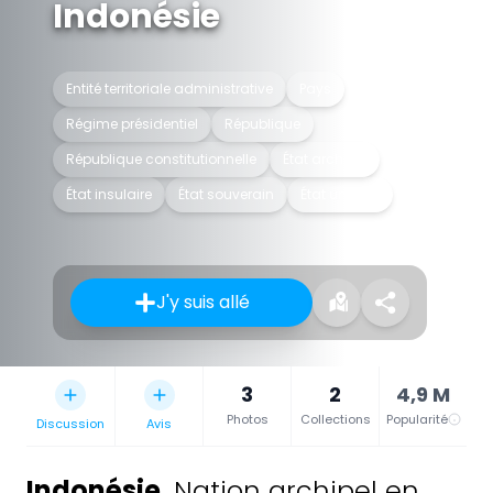
Indonésie
Entité territoriale administrative
Pays
Régime présidentiel
République
République constitutionnelle
État archipel
État insulaire
État souverain
État unitaire
J'y suis allé
3
2
4,9 M
Photos
Collections
Popularité
Discussion
Avis
Indonésie
,
Nation archipel en