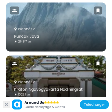
Indonésie
Puncak Jaya
2148.7 km
Indonésie
Kraton Ngayogyakarta Hadiningrat
1023.1 km
Around Us
Télécharger
Guide de voyage & Cartes