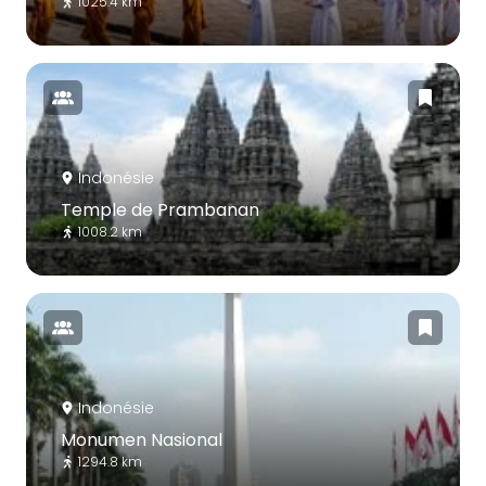
1025.4 km
Indonésie
Temple de Prambanan
1008.2 km
Indonésie
Monumen Nasional
1294.8 km