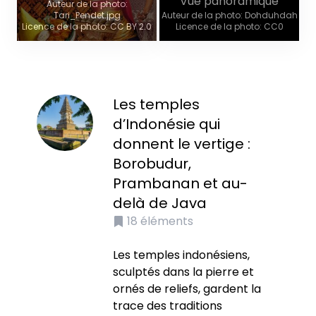
Vue panoramique
Auteur de la photo:
Tari_Pendet.jpg
Auteur de la photo: Dohduhdah
Licence de la photo: CC BY 2.0
Licence de la photo: CC0
Les temples
d’Indonésie qui
donnent le vertige :
Borobudur,
Prambanan et au-
delà de Java
18
éléments
Les temples indonésiens,
sculptés dans la pierre et
ornés de reliefs, gardent la
trace des traditions