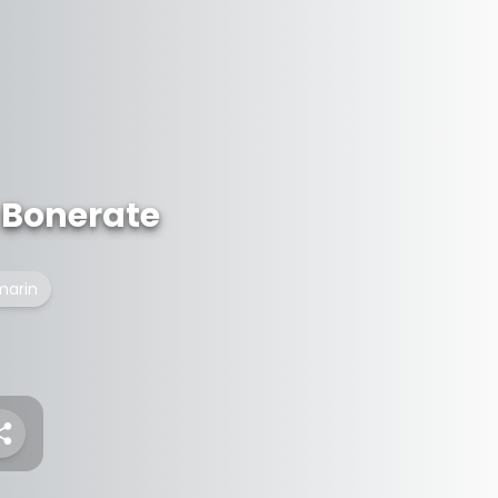
 Bonerate
marin