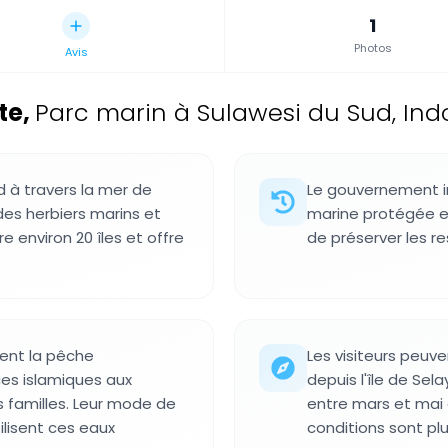
1
Photos
Avis
te
,
Parc marin à Sulawesi du Sud, Ind
d à travers la mer de
Le gouvernement i
 des herbiers marins et
marine protégée en
 environ 20 îles et offre
de préserver les re
ent la pêche
Les visiteurs peuv
ces islamiques aux
depuis l'île de Sel
 familles. Leur mode de
entre mars et mai
ilisent ces eaux
conditions sont plu