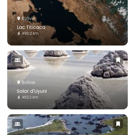
Bolivie
Lac Titicaca
490.2 km
Bolivie
Salar d'Uyuni
463.2 km