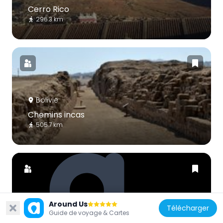
Cerro Rico
296.3 km
Bolivie
Chemins incas
505.7 km
Around Us
Bolivie
Télécharger
Guide de voyage & Cartes
Chiripa