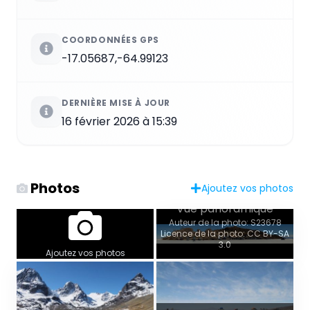
COORDONNÉES GPS
-17.05687,-64.99123
DERNIÈRE MISE À JOUR
16 février 2026 à 15:39
Photos
Ajoutez vos photos
Vue panoramique
Auteur de la photo: S23678
Licence de la photo: CC BY-SA
3.0
Ajoutez vos photos