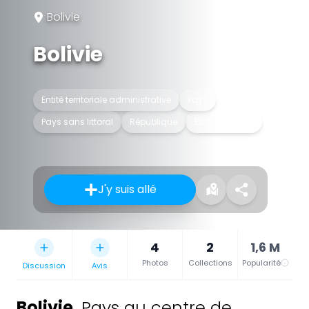
Bolivie
Bolivie
Entité territoriale administrative
Pays
Pays sans littoral
République
État souverain
J'y suis allé
4
2
1,6 M
Photos
Collections
Popularité
Discussion
Avis
Bolivie
,
Pays au centre de