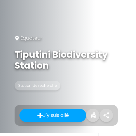
Équateur
Tiputini Biodiversity
Station
Station de recherche
J'y suis allé