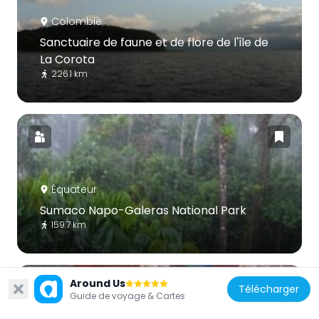
Colombie
Sanctuaire de faune et de flore de l'île de
La Corota
226.1 km
Équateur
Sumaco Napo-Galeras National Park
159.7 km
Around Us
Télécharger
Guide de voyage & Cartes