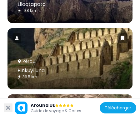
Lllaqtapata
19.8 km
Pérou
Pinkuylluna
36.5 km
Around Us
Télécharger
Guide de voyage & Cartes
Pérou
Llactapata