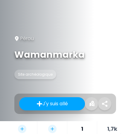
Pérou
Wamanmarka
Site archéologique
J'y suis allé
1
1,7k