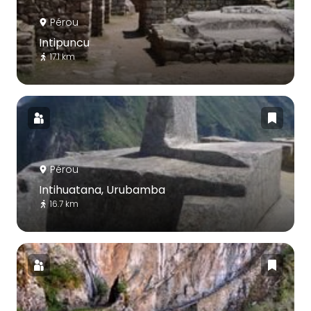
Pérou
Intipuncu
17.1 km
Pérou
Intihuatana, Urubamba
16.7 km