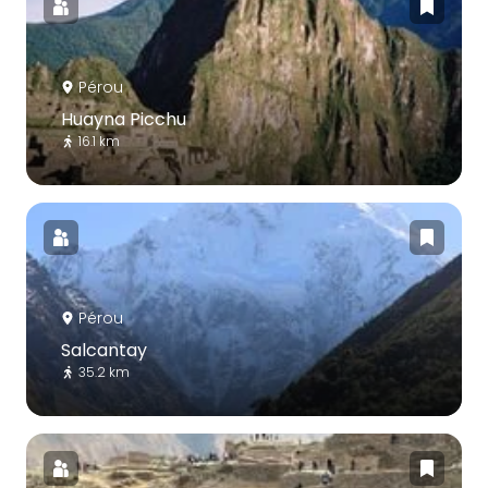
Pérou
Huayna Picchu
16.1 km
Pérou
Salcantay
35.2 km