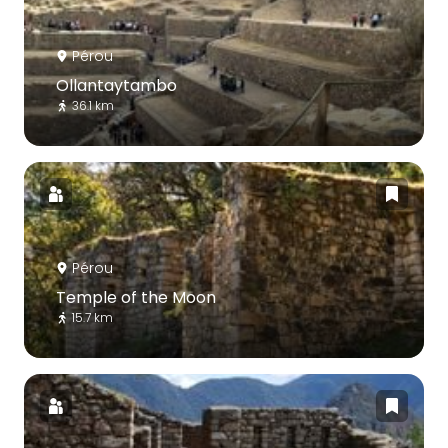
Pérou
Ollantaytambo
36.1 km
Pérou
Temple of the Moon
15.7 km