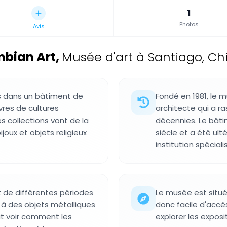
1
Photos
Avis
mbian Art
,
Musée d'art à Santiago, Chi
ts dans un bâtiment de
Fondé en 1981, le m
res de cultures
architecte qui a 
s collections vont de la
décennies. Le bât
joux et objets religieux
siècle et a été ult
institution spéciali
t de différentes périodes
Le musée est situé
s à des objets métalliques
donc facile d'accè
eut voir comment les
explorer les exposi