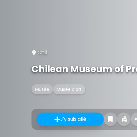
Chili
Chilean Museum of P
Musée
Musée d'art
J'y suis allé