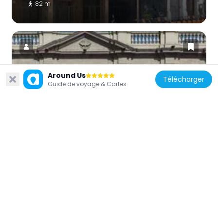
82 m
Around Us
Télécharger
Chili
Guide de voyage & Cartes
Parroquia El Sagrario, Santiago de Chile
128 m
Chili
Palacio de la Real Aduana de Santiago
258 m