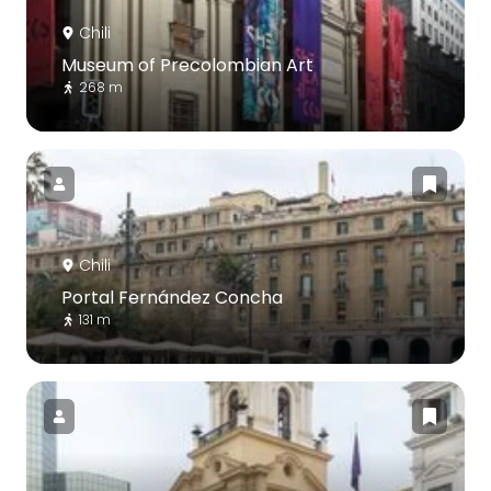
Chili
Museum of Precolombian Art
268 m
Chili
Portal Fernández Concha
131 m