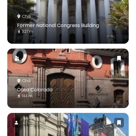
Chili
Former National Congress Building
327 m
Chili
Casa Colorada
144 m