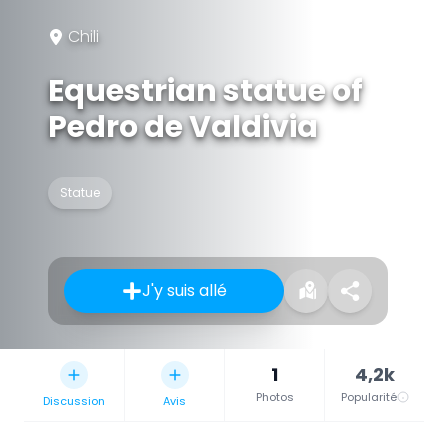
Chili
Equestrian statue of
Pedro de Valdivia
Statue
J'y suis allé
1
4,2k
Photos
Popularité
Discussion
Avis