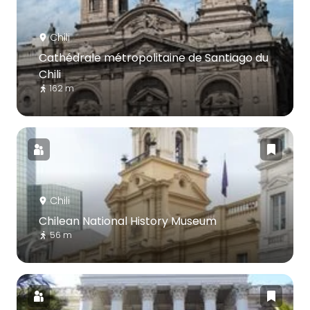
Chili
Cathédrale métropolitaine de Santiago du
Chili
162 m
Chili
Chilean National History Museum
56 m