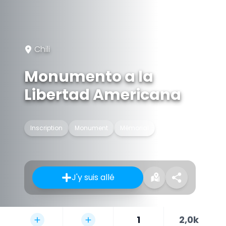
Chili
Monumento a la
Libertad Americana
Inscription
Monument
Mémorial
J'y suis allé
1
2,0k