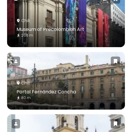
Chili
Museum of Precolombian Art
206 m
Chili
Portal Fernández Concha
80 m