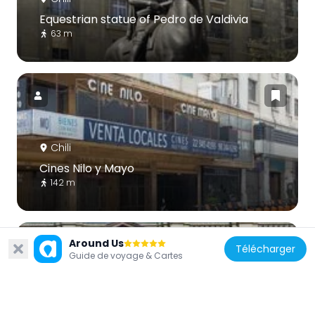
Equestrian statue of Pedro de Valdivia
63 m
Chili
Cines Nilo y Mayo
142 m
Around Us
Télécharger
Guide de voyage & Cartes
Chili