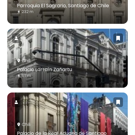
Parroquia El Sagrario, Santiago de Chile
232 m
Chili
Palacio Larraín Zañartu
177 m
Chili
Palacio de la Real Aduana de Santiago