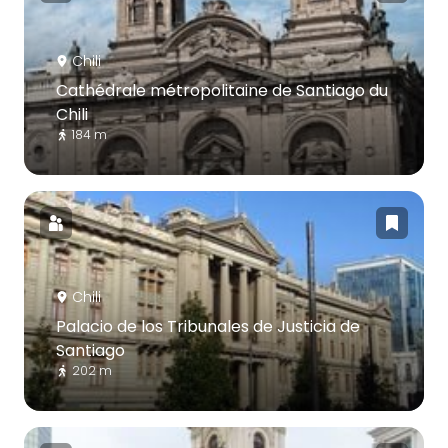
Chili
Cathédrale métropolitaine de Santiago du
Chili
184 m
Chili
Palacio de los Tribunales de Justicia de
Santiago
202 m