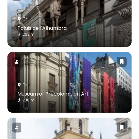
Chili
Palais de l'Alhambra
293 m
Chili
Museum of Precolombian Art
230 m