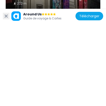
222 m
Around Us
Télécharger
Guide de voyage & Cartes
Chili
Monumento a la Libertad Americana
306 m
Chili
Palacio Matte
337 m