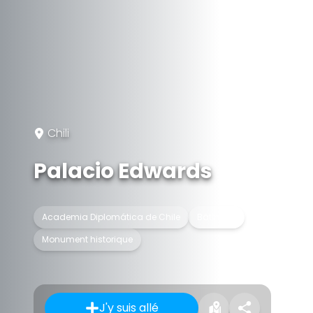
Chili
Palacio Edwards
Academia Diplomática de Chile
Bâtiment
Monument historique
J'y suis allé