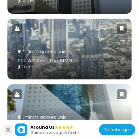
760 m
Émirats arabes unis
The Address The BLVD
1.1 km
Émirats arabes unis
The Green Planet
Around Us
Télécharger
597 m
Guide de voyage & Cartes