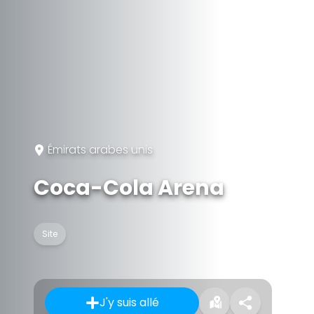
Émirats arabes unis
Coca-Cola Arena
Site
J'y suis allé