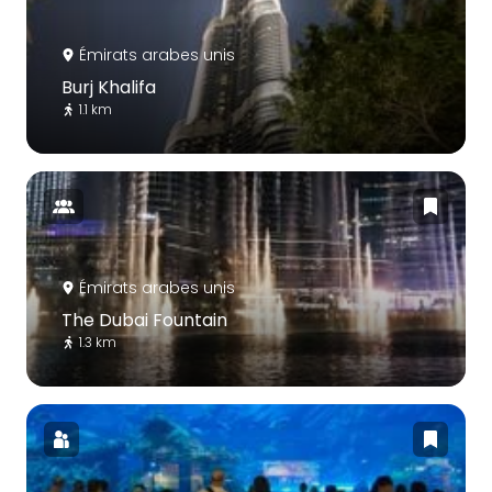
Émirats arabes unis
Burj Khalifa
1.1 km
Émirats arabes unis
The Dubai Fountain
1.3 km