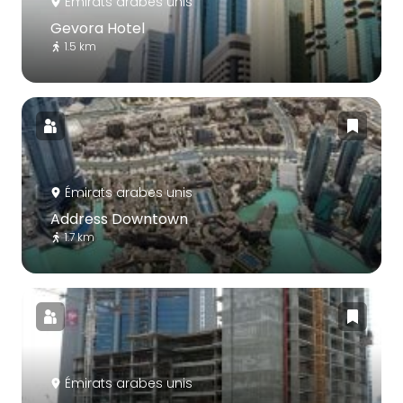
Émirats arabes unis
Gevora Hotel
1.5 km
Émirats arabes unis
Address Downtown
1.7 km
Émirats arabes unis