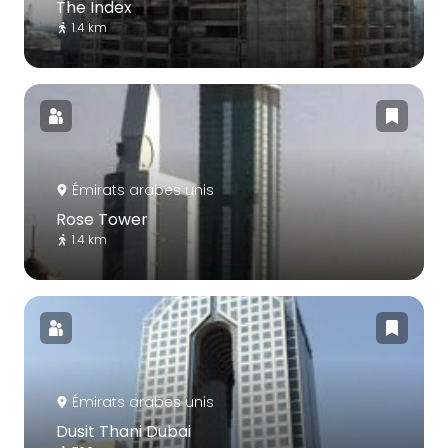
The Index
1.4 km
Émirats arabes unis
Rose Tower
1.4 km
Émirats arabes unis
Dusit Thani Dubai