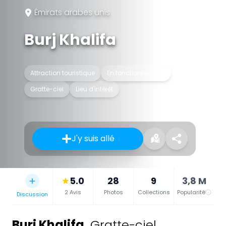
Émirats arabes unis
Burj Khalifa
Attraction touristique
En fonctionnement
Gratte-ciel
Lieu d'intérêt
J'y suis allé
5.0
28
9
3,8 M
2 Avis
Photos
Collections
Popularité
Discussion
Burj Khalifa
,
Gratte-ciel