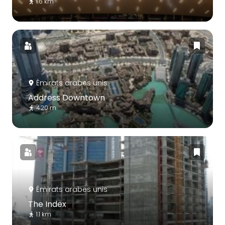
1.6 km
Émirats arabes unis
Address Downtown
420 m
Émirats arabes unis
The Index
1.1 km