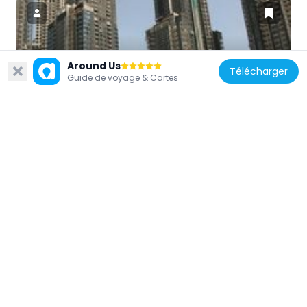
Émirats arabes unis
Around Us
Télécharger
Guide de voyage & Cartes
Executive Towers
1.6 km
Émirats arabes unis
Sky Gardens
1.6 km