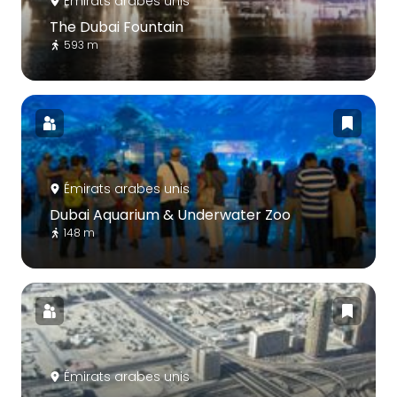
Émirats arabes unis
The Dubai Fountain
593 m
Émirats arabes unis
Dubai Aquarium & Underwater Zoo
148 m
Émirats arabes unis