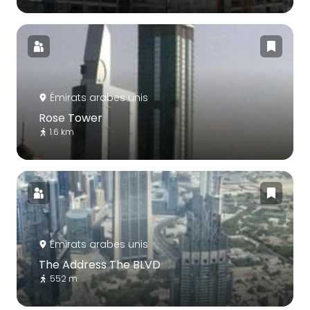
Émirats arabes unis
Rose Tower
1.6 km
Émirats arabes unis
The Address The BLVD
552 m