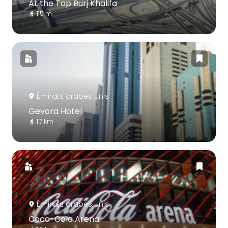
At the Top Burj Khalifa
115 m
Émirats arabes unis
Gevora Hotel
1.7 km
Émirats arabes unis
Coca-Cola Arena