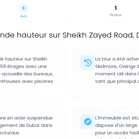
1
Photos
Avis
de hauteur sur Sheikh Zayed Road, Du
e hauteur sur Sheikh
La tour a été ache
 59 étages avec une
Skidmore, Owings 
e accueille des bureaux,
moment clé dans l
nthouses avec piscines
tant que principal 
ture en acier suspendue
L'immeuble est sit
ngagement de Dubaï dans
dispose d'un larg
ecturaux.
pour un accès faci