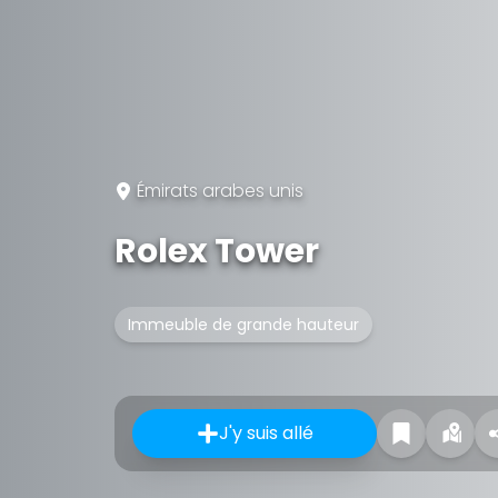
Émirats arabes unis
Rolex Tower
Immeuble de grande hauteur
J'y suis allé