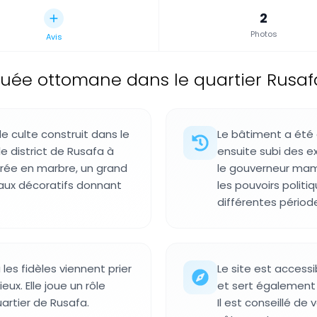
2
Photos
Avis
ée ottomane dans le quartier Rusafa
 culte construit dans le
Le bâtiment a été 
e district de Rusafa à
ensuite subi des e
trée en marbre, un grand
le gouverneur mam
aux décoratifs donnant
les pouvoirs politi
différentes périod
les fidèles viennent prier
Le site est accessi
ux. Elle joue un rôle
et sert également
artier de Rusafa.
Il est conseillé de 