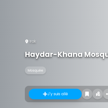
Irak
Haydar-Khana Mosq
Mosquée
J'y suis allé