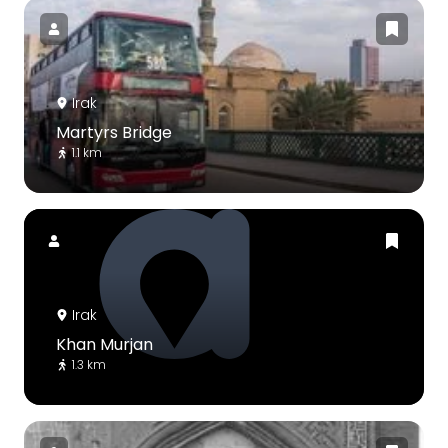
Irak
Martyrs Bridge
1.1 km
Irak
Khan Murjan
1.3 km