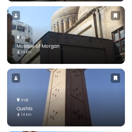
Irak
Mosque of Morgan
1.4 km
Irak
Qushla
1.4 km