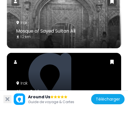
Irak
Mosque of Sayed Sultan Ali
1.2 km
Irak
Ahrar Bridge
Around Us
975 m
Télécharger
Guide de voyage & Cartes