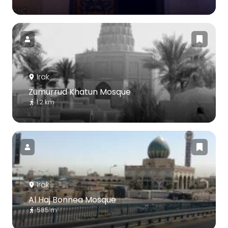
Irak
Zumurrud Khatun Mosque
1.2 km
Irak
Al Haj Bonnea Mosque
585 m