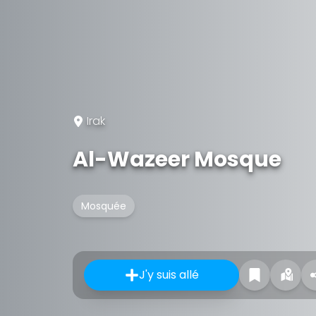
Irak
Al-Wazeer Mosque
Mosquée
J'y suis allé