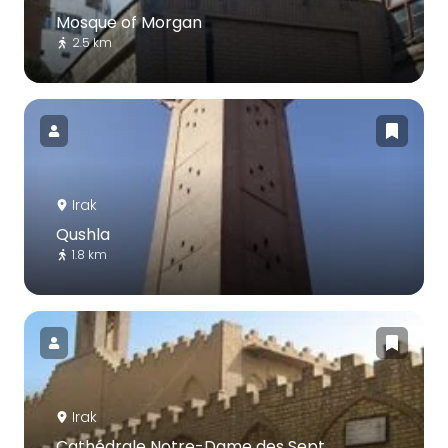
Mosque of Morgan
2.5 km
Irak
Qushla
1.8 km
Irak
Cathédrale Notre-Dame des Sept