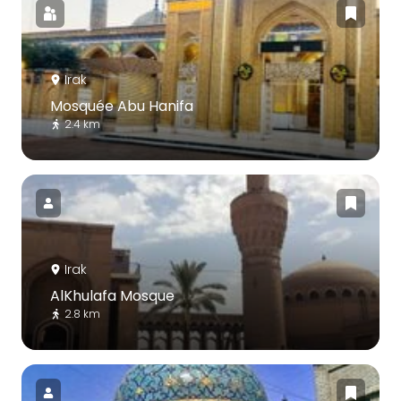
Irak
Mosquée Abu Hanifa
2.4 km
Irak
AlKhulafa Mosque
2.8 km