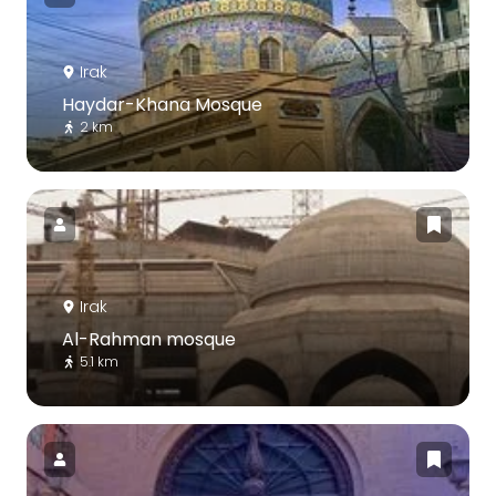
Irak
Haydar-Khana Mosque
2 km
Irak
Al-Rahman mosque
5.1 km