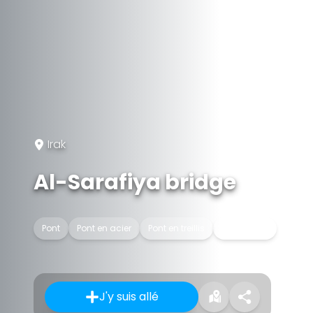
Irak
Al-Sarafiya bridge
Pont
Pont en acier
Pont en treillis
Pont routier
J'y suis allé