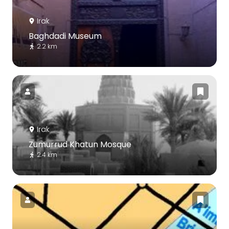
Irak
Baghdadi Museum
2.2 km
Irak
Zumurrud Khatun Mosque
2.4 km