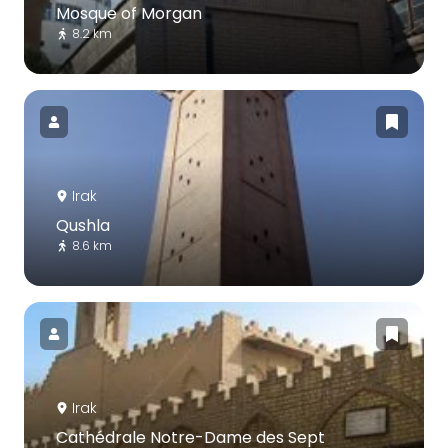
Mosque of Morgan
8.2 km
Irak
Qushla
8.6 km
Irak
Cathédrale Notre-Dame des Sept