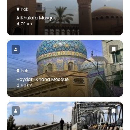
Irak
AlKhulafa Mosque
7.9 km
Irak
Haydar-Khana Mosque
8.2 km