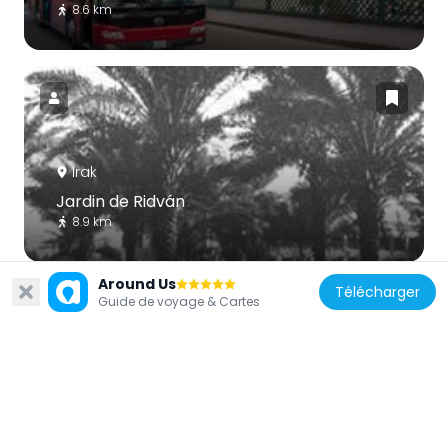
8.6 km
Irak
Jardin de Ridván
8.9 km
Around Us
Télécharger
Guide de voyage & Cartes
Irak
Mausolée d'Omar Sohrawardi
6.8 km