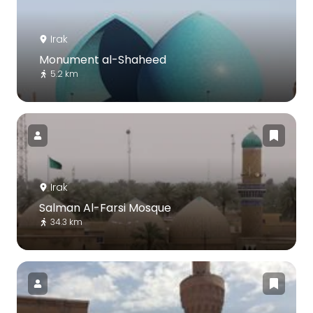
Irak
Monument al-Shaheed
5.2 km
Irak
Salman Al-Farsi Mosque
34.3 km