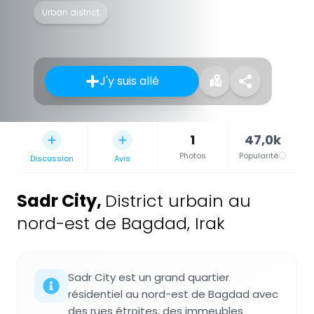
Urban district
J'y suis allé
1
47,0k
Photos
Popularité
Discussion
Avis
Sadr City
,
District urbain au
nord-est de Bagdad, Irak
Sadr City est un grand quartier
résidentiel au nord-est de Bagdad avec
des rues étroites, des immeubles