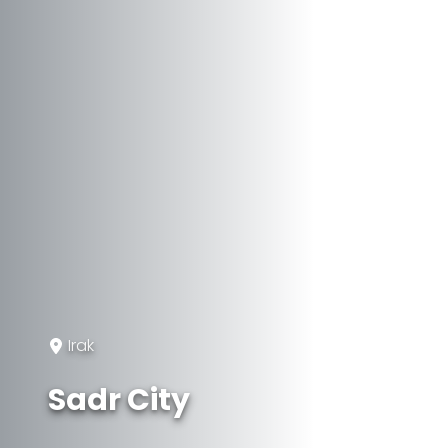
Irak
Sadr City