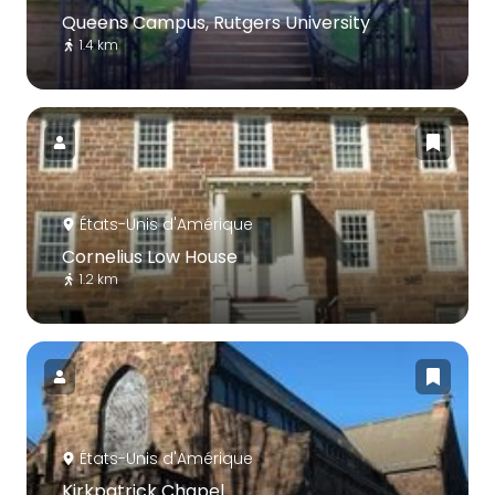
Queens Campus, Rutgers University
1.4 km
États-Unis d'Amérique
Cornelius Low House
1.2 km
États-Unis d'Amérique
Kirkpatrick Chapel