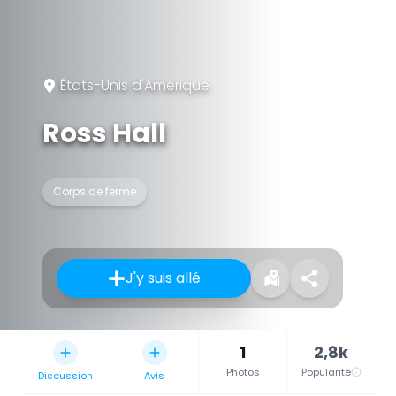
États-Unis d'Amérique
Ross Hall
Corps de ferme
J'y suis allé
1
2,8k
Photos
Popularité
Discussion
Avis