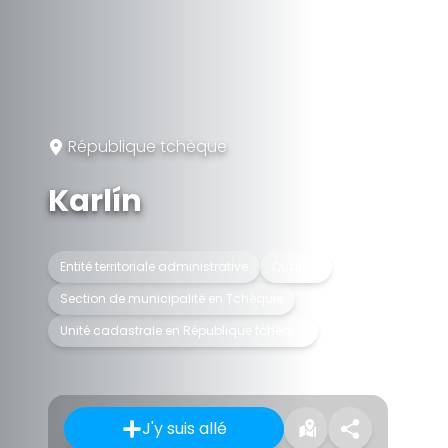
République tchèque
Karlín
Entité territoriale administrative
Quartier
Section de municipalité en Tchéquie
Unité cadastrale en République tchèque
J'y suis allé