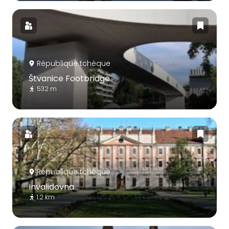
République tchèque
Štvanice Footbridge
532 m
République tchèque
Invalidovna
1.2 km