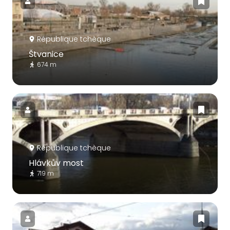
République tchèque
Štvanice
674 m
République tchèque
Hlávkův most
719 m