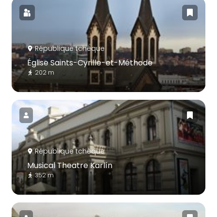
République tchèque
Église Saints-Cyrille-et-Méthode
202 m
République tchèque
Musical Theatre Karlín
352 m