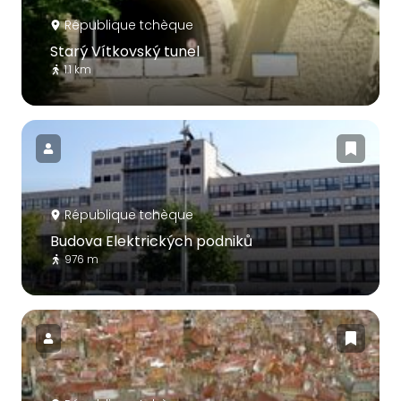
République tchèque
Starý Vítkovský tunel
1.1 km
République tchèque
Budova Elektrických podniků
976 m