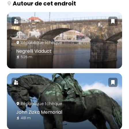
Autour de cet endroit
République tchèque
Negrelli Viaduct
526 m
République tchèque
John Zizka Memorial
481 m