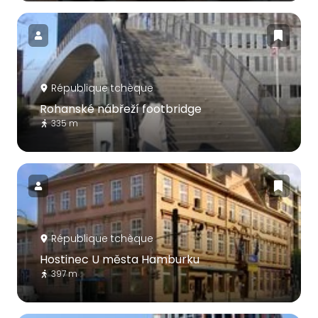
République tchèque
Rohanské nábřeží footbridge
335 m
République tchèque
Hostinec U města Hamburku
397 m