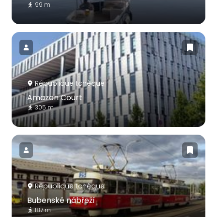
99 m
République tchèque
Amazon Court
305 m
République tchèque
Bubenské nábřeží
187 m