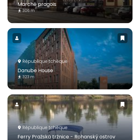
Marché pragois
306 m
République tchèque
Danube House
323 m
République tchèque
Ferry Pražská tržnice - Rohanský ostrov