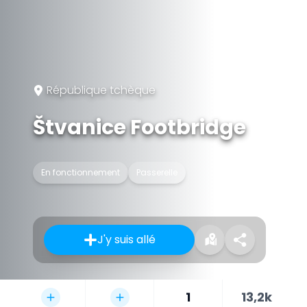
République tchèque
Štvanice Footbridge
En fonctionnement
Passerelle
J'y suis allé
1
13,2k