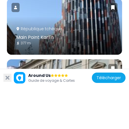
République tchèque
Main Point Karlín
377 m
Around Us
Télécharger
Guide de voyage & Cartes
République tchèque
U červené hvězdy
441 m