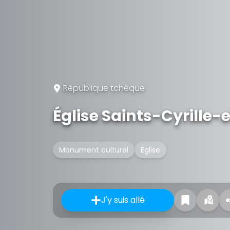
République tchèque
Église Saints-Cyrille
Monument culturel
Église
J'y suis allé