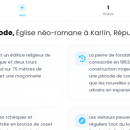
1
Photos
Avis
hode
,
Église néo-romane à Karlín, Rép
t un édifice religieux de
La pierre de fondat
que et deux tours
consacrée en 1863
nd sur 75 mètres de
construction majeu
s et une maçonnerie
une période de con
que les nouvelles s
urbains en expansi
tes tchèques et
Les visiteurs peuve
ntrée en bronze de Josef
réguliers tout au l