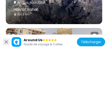
Arabie saoudite
Harrat Rahat
154.9 km
Around Us
Télécharger
Guide de voyage & Cartes
Arabie saoudite
Abu Bakr Mosque
306 m
Arabie saoudite