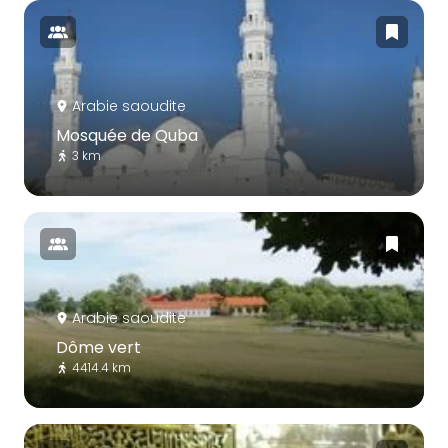
Arabie saoudite
Mosquée de Quba
3 km
Arabie saoudite
Dôme vert
4414.4 km