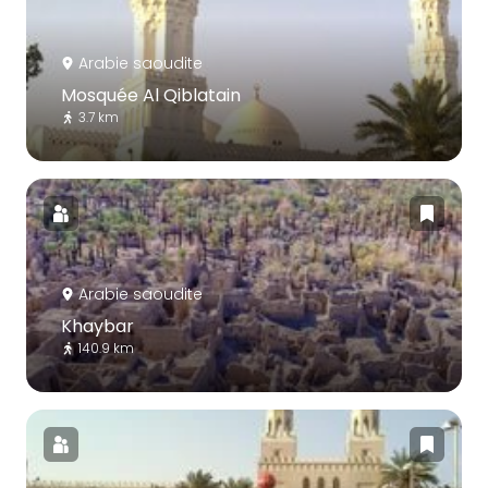
Arabie saoudite
Mosquée Al Qiblatain
3.7 km
Arabie saoudite
Khaybar
140.9 km