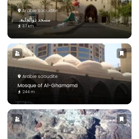
Arabie saoudite
مسجد ذوالحلیفہ
3.7 km
Arabie saoudite
Mosque of Al-Ghamama
244 m