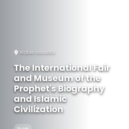
Arabie saoudite
The International Fair
and Museum of the
Prophet's Biography
and Islamic
Civilization
Musée