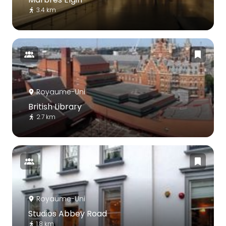
3.4 km
Royaume-Uni
British Library
2.7 km
Royaume-Uni
Studios Abbey Road
1.8 km