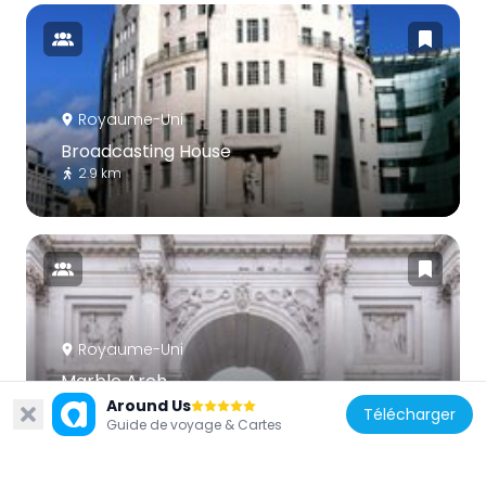
Royaume-Uni
Broadcasting House
2.9 km
Royaume-Uni
Marble Arch
3.3 km
Around Us
Télécharger
Guide de voyage & Cartes