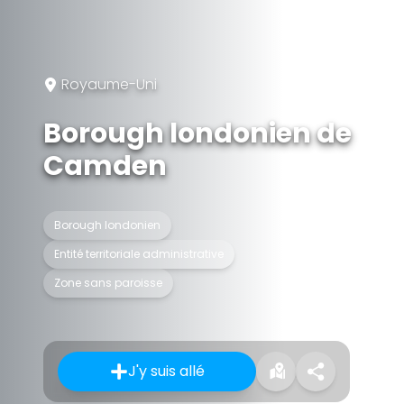
Royaume-Uni
Borough londonien de
Camden
Borough londonien
Entité territoriale administrative
Zone sans paroisse
J'y suis allé