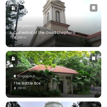
Singapour
Cathedral of the Good Shepherd
348 m
Singapour
The Battle Box
291 m