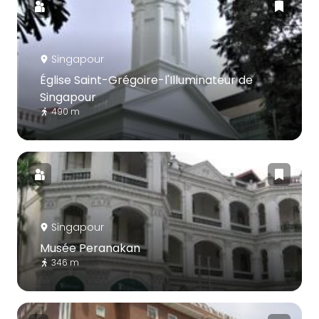
Singapour
Église Saint-Grégoire-l'Illuminateur de
Singapour
490 m
Singapour
Musée Peranakan
346 m