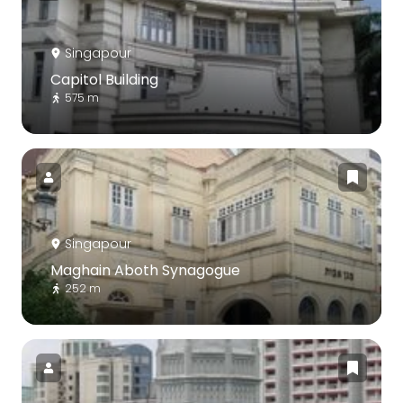
Singapour
Capitol Building
575 m
Singapour
Maghain Aboth Synagogue
252 m