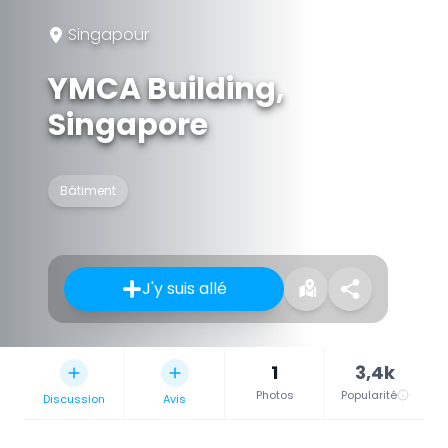
Singapour
YMCA Building,
Singapore
Bâtiment
J'y suis allé
1
3,4k
Photos
Popularité
Discussion
Avis