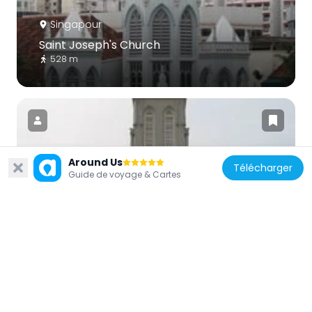
Singapour
Saint Joseph's Church
528 m
Around Us
Télécharger
Singapour
Guide de voyage & Cartes
Church of Saints Peter and Paul
321 m