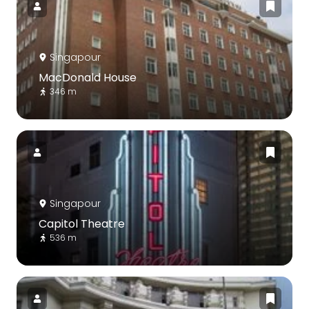
Singapour
MacDonald House
346 m
Singapour
Capitol Theatre
536 m