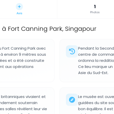
1
Photos
Avis
e à Fort Canning Park, Singapour
u Fort Canning Park avec
Pendant la Seconde
 à environ 9 mètres sous
centre de command
rées et a été construite
ordonna la redditi
nt aux opérations
Ce lieu marque un t
Asie du Sud-Est.
ritanniques vivaient et
Le musée est ouver
andement souterrain
guidées du site so
 salles révèlent leur vie
bon équilibre. Il e