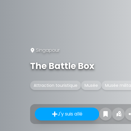
Singapour
The Battle Box
Attraction touristique
Musée
Musée milita
J'y suis allé