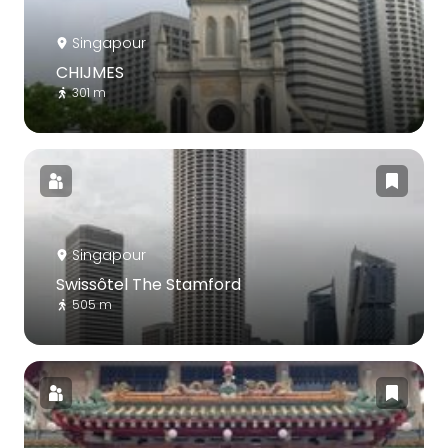
Singapour
CHIJMES
301 m
Singapour
Swissôtel The Stamford
505 m