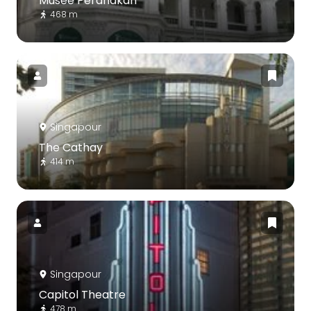
Musée Peranakan
468 m
Singapour
The Cathay
414 m
Singapour
Capitol Theatre
478 m