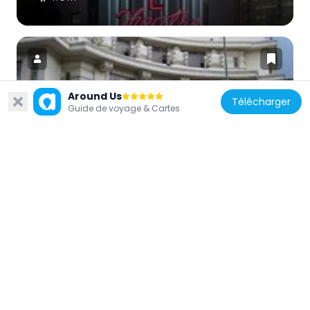
Around Us
Télécharger
Guide de voyage & Cartes
Singapour
Capitol Building
474 m
Singapour
Kempeitai East District Branch
269 m