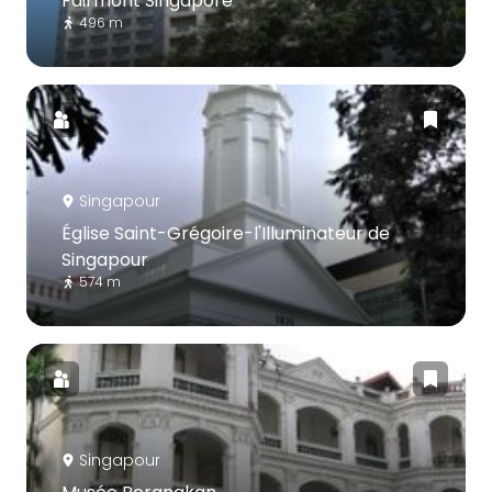
Fairmont Singapore
496 m
Singapour
Église Saint-Grégoire-l'Illuminateur de
Singapour
574 m
Singapour