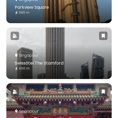
Parkview Square
565 m
Singapour
Swissôtel The Stamford
600 m
Singapour