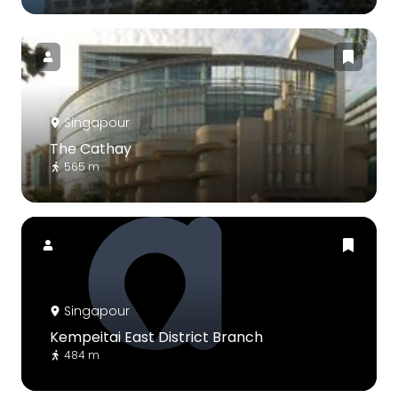
Singapour
The Cathay
565 m
Singapour
Kempeitai East District Branch
484 m