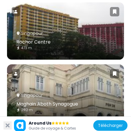
Singapour
Rochor Centre
473 m
Singapour
Maghain Aboth Synagogue
282 m
Around Us
Télécharger
Guide de voyage & Cartes