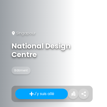
Singapour
National Design
Centre
Bâtiment
J'y suis allé