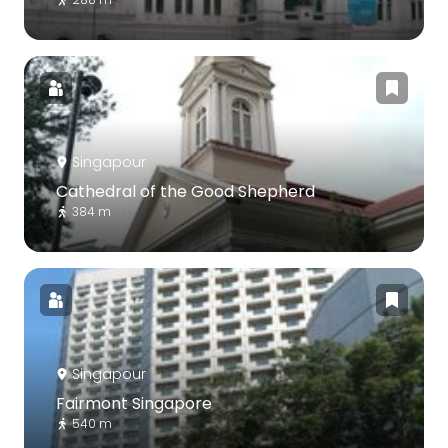
Singapour
Cathedral of the Good Shepherd
384 m
Singapour
Fairmont Singapore
540 m