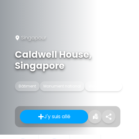
Singapour
Caldwell House,
Singapore
Bâtiment
Monument national
Wedding venue
J'y suis allé