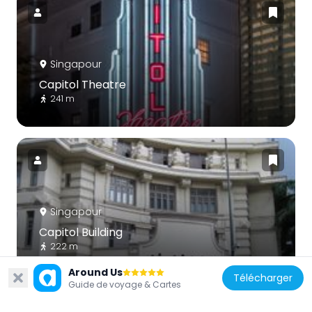
Singapour
Capitol Theatre
241 m
Singapour
Capitol Building
222 m
Around Us
Télécharger
Guide de voyage & Cartes