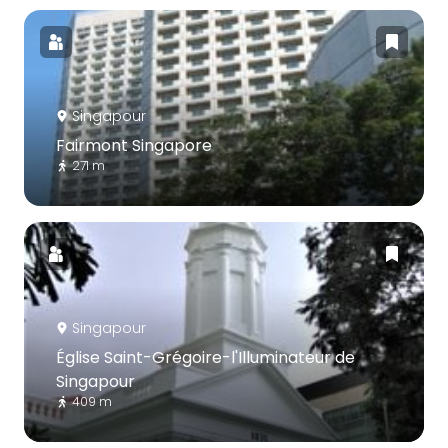
Singapour
Fairmont Singapore
271 m
Singapour
Église Saint-Grégoire-l'Illuminateur de
Singapour
409 m