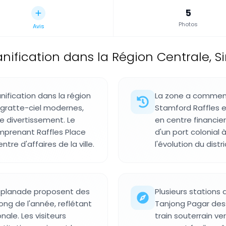
5
Photos
Avis
lanification dans la Région Centrale, 
nification dans la région
La zone a commen
 gratte-ciel modernes,
Stamford Raffles 
e divertissement. Le
en centre financi
omprenant Raffles Place
d'un port colonial
tre d'affaires de la ville.
l'évolution du distr
'Esplanade proposent des
Plusieurs stations 
ong de l'année, reflétant
Tanjong Pagar dess
nale. Les visiteurs
train souterrain ve