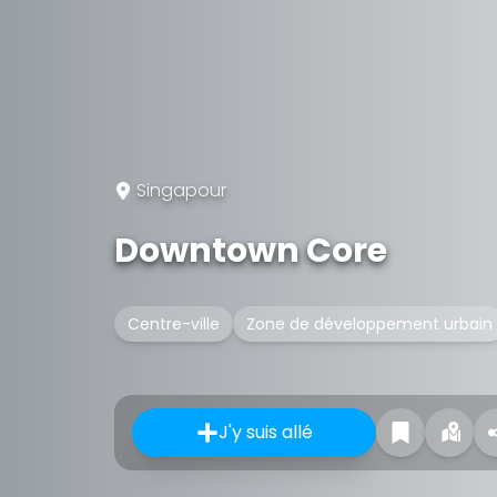
Singapour
Downtown Core
Centre-ville
Zone de développement urbain
J'y suis allé