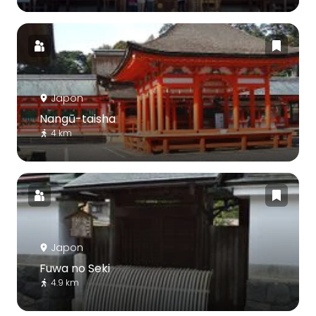
Japon
Nangū-taisha
4 km
Japon
Fuwa no Seki
4.9 km