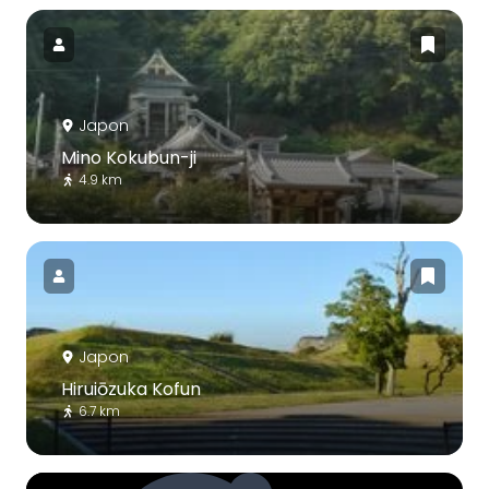
Japon
Mino Kokubun-ji
4.9 km
Japon
Hiruiōzuka Kofun
6.7 km