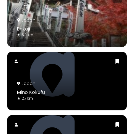
Japon
Enkoji
5.3 km
Japon
Mino Kokufu
2.7 km