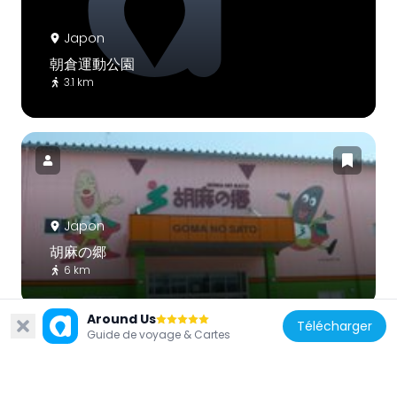
Japon
朝倉運動公園
3.1 km
Japon
胡麻の郷
6 km
Around Us
Télécharger
Guide de voyage & Cartes