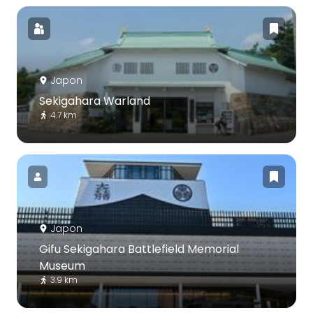
Japon
Sekigahara Warland
4.7 km
Japon
Gifu Sekigahara Battlefield Memorial
Museum
3.9 km