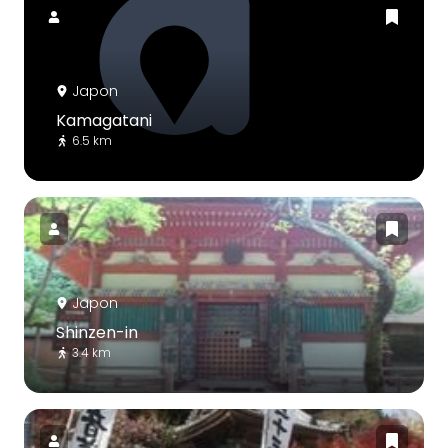
Japon
Kamagatani
6.5 km
Japon
Shinzen-in
3.4 km