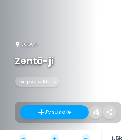
Japon
Zentō-ji
Temple bouddhiste
J'y suis allé
1,5k