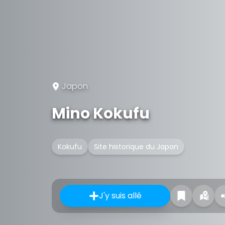
Japon
Mino Kokufu
Kokufu
Site historique du Japon
J'y suis allé