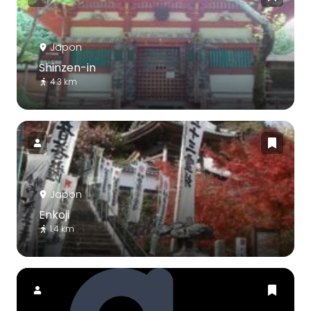
Japon
Shinzen-in
4.3 km
Japon
Enkoji
1.4 km