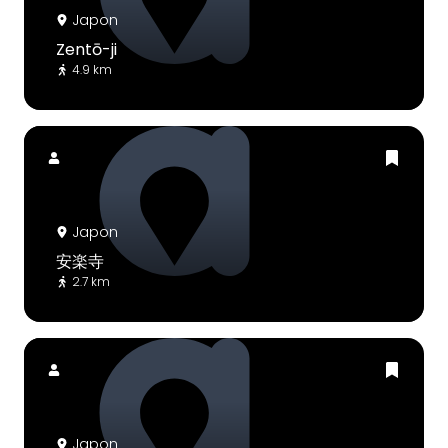
Japon
Zentō-ji
4.9 km
Japon
安楽寺
2.7 km
Japon