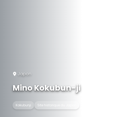
Japon
Mino Kokubun-ji
Kokubunji
Site historique du Japon