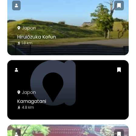
Japon
Hiruiōzuka Kofun
1.8 km
Japon
Kamagatani
4.8 km