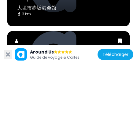
大垣市赤坂港会館
3 km
Around Us
Télécharger
Guide de voyage & Cartes
Japon
不破の滝
4.7 km
Japon