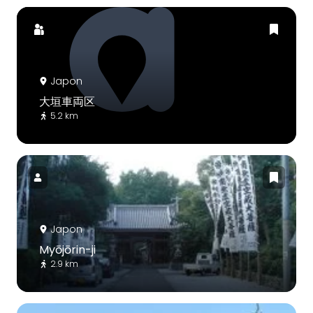
Japon
大垣車両区
5.2 km
Japon
Myōjōrin-ji
2.9 km