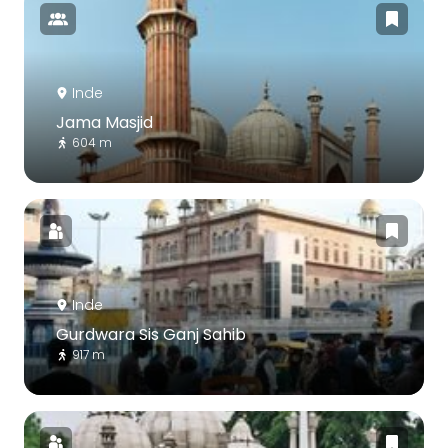
Inde
Jama Masjid
604 m
Inde
Gurdwara Sis Ganj Sahib
917 m