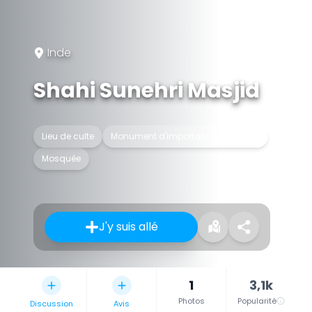
Inde
Shahi Sunehri Masjid
Lieu de culte
Monument d'importance nationale
Mosquée
J'y suis allé
1
3,1k
Photos
Popularité
Discussion
Avis