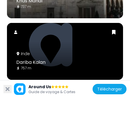
Khas Mahal
737 m
Inde
Dariba Kalan
757 m
Around Us
Télécharger
Guide de voyage & Cartes
Inde
Red Fort Archaeological Museum
580 m