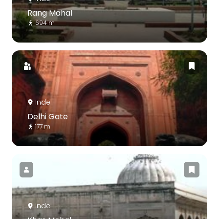
Rang Mahal
694 m
Inde
Delhi Gate
177 m
Inde