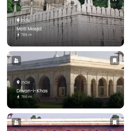
Inde
Moti Masjid
786 m
Inde
Diwan-i-Khas
766 m