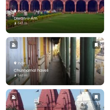
Inde
Diwan-i-Am
647 m
Inde
Chunnamal haveli
643 m