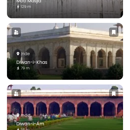
Moti Masjid
129 m
Inde
Diwan-i-Khas
79 m
Inde
Diwan-i-Am
116 m