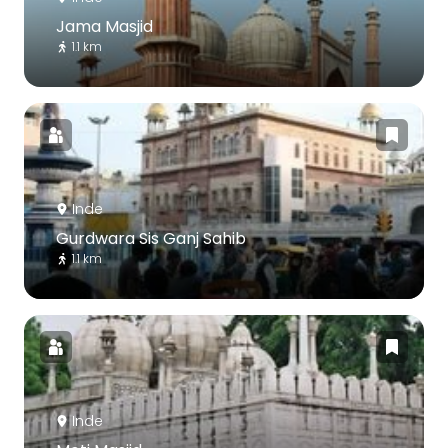
Jama Masjid
1.1 km
Inde
Gurdwara Sis Ganj Sahib
1.1 km
Inde