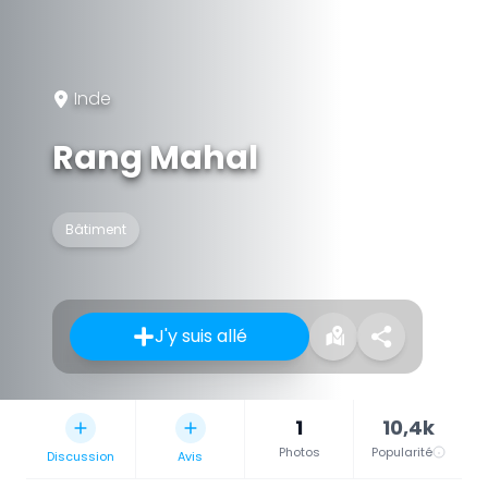
Inde
Rang Mahal
Bâtiment
J'y suis allé
1
10,4k
Photos
Popularité
Discussion
Avis