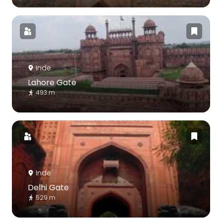
Inde
Lahore Gate
493 m
Inde
Delhi Gate
529 m