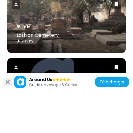
Inde
Lothian Cemetery
943 m
Around Us
Télécharger
Guide de voyage & Cartes
Inde
Dariba Kalan
910 m