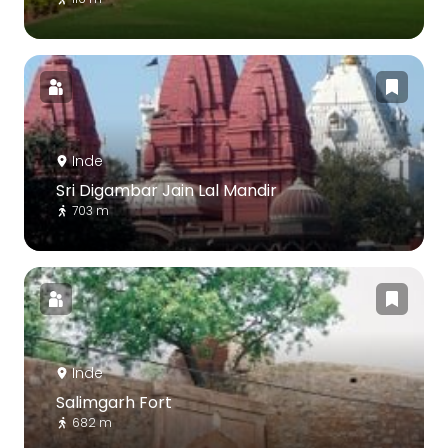
Inde
Sri Digambar Jain Lal Mandir
703 m
Inde
Salimgarh Fort
682 m