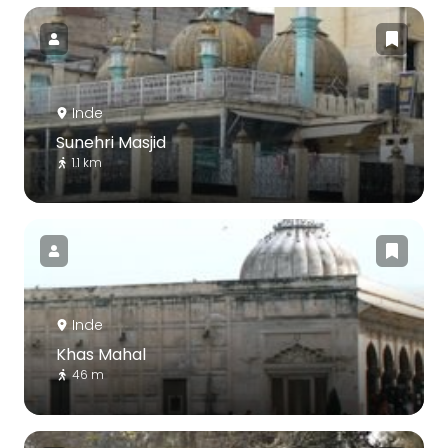
Inde
Sunehri Masjid
1.1 km
Inde
Khas Mahal
46 m